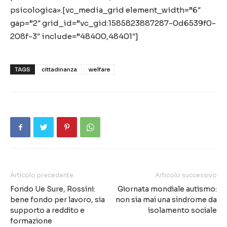
psicologica».[vc_media_grid element_width=”6″
gap=”2″ grid_id=”vc_gid:1585823887287-0d6539f0-
208f-3″ include=”48400,48401″]
TAGS
cittadinanza
welfare
Articolo precedente
Articolo successivo
Fondo Ue Sure, Rossini:
Giornata mondiale autismo:
bene fondo per lavoro, sia
non sia mai una sindrome da
supporto a reddito e
isolamento sociale
formazione