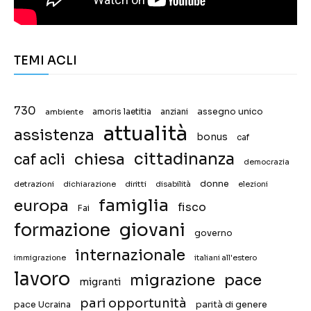
TEMI ACLI
730
assegno unico
ambiente
amoris laetitia
anziani
attualità
assistenza
bonus
caf
chiesa
cittadinanza
caf acli
democrazia
donne
detrazioni
diritti
disabilità
dichiarazione
elezioni
famiglia
europa
fisco
Fai
giovani
formazione
governo
internazionale
immigrazione
italiani all'estero
lavoro
migrazione
pace
migranti
pari opportunità
pace Ucraina
parità di genere