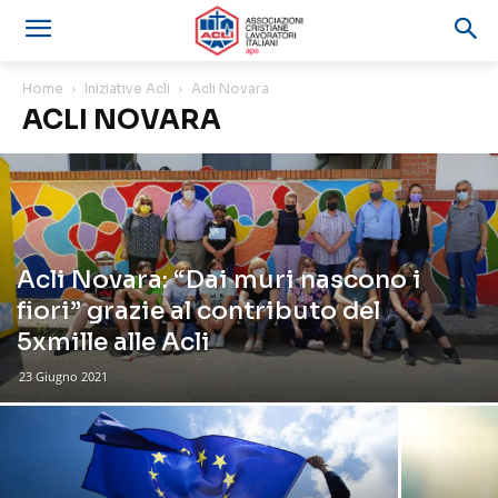
Home
Iniziative Acli
Acli Novara
ACLI NOVARA
Acli Novara: “Dai muri nascono i
fiori” grazie al contributo del
5xmille alle Acli
23 Giugno 2021