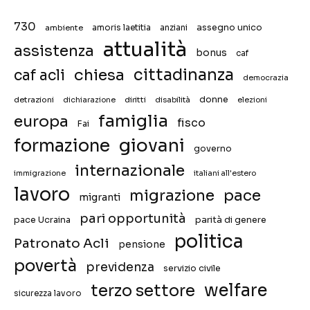
730
assegno unico
ambiente
amoris laetitia
anziani
attualità
assistenza
bonus
caf
chiesa
cittadinanza
caf acli
democrazia
donne
detrazioni
diritti
disabilità
dichiarazione
elezioni
famiglia
europa
fisco
Fai
giovani
formazione
governo
internazionale
immigrazione
italiani all'estero
lavoro
migrazione
pace
migranti
pari opportunità
pace Ucraina
parità di genere
politica
Patronato Acli
pensione
povertà
previdenza
servizio civile
welfare
terzo settore
sicurezza lavoro