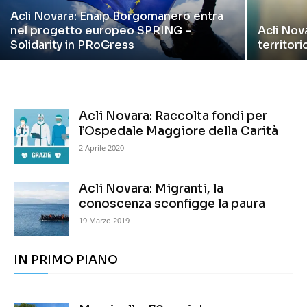
Acli Novara: Enaip Borgomanero entra
nel progetto europeo SPRING –
Acli Nova
Solidarity in PRoGress
territor
Acli Novara: Raccolta fondi per
l’Ospedale Maggiore della Carità
2 Aprile 2020
Acli Novara: Migranti, la
conoscenza sconfigge la paura
19 Marzo 2019
IN PRIMO PIANO