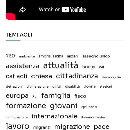
TEMI ACLI
730
assegno unico
ambiente
amoris laetitia
anziani
attualità
assistenza
bonus
caf
chiesa
cittadinanza
caf acli
democrazia
donne
detrazioni
diritti
disabilità
dichiarazione
elezioni
famiglia
europa
fisco
Fai
giovani
formazione
governo
internazionale
immigrazione
italiani all'estero
lavoro
migrazione
pace
migranti