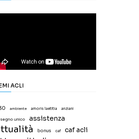
EMI ACLI
30
ambiente
amoris laetitia
anziani
assistenza
ssegno unico
ttualità
caf acli
bonus
caf