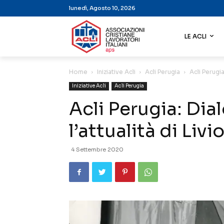
lunedì, Agosto 10, 2026
LE ACLI
Home
Iniziative Acli
Acli Perugia
Acli Perugia
Iniziative Acli
Acli Perugia
Acli Perugia: Dia
l’attualità di Livi
4 Settembre 2020