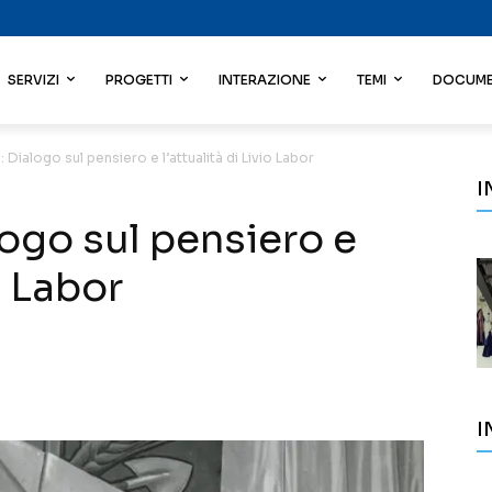
SERVIZI
PROGETTI
INTERAZIONE
TEMI
DOCUME
: Dialogo sul pensiero e l’attualità di Livio Labor
I
logo sul pensiero e
o Labor
I