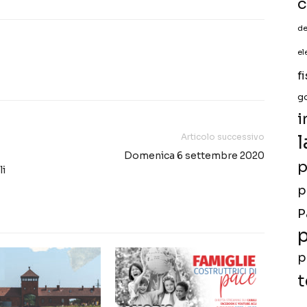
c
de
el
f
g
i
Articolo successivo
l
Domenica 6 settembre 2020
p
li
p
P
p
p
t