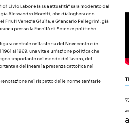
di Livio Labor e la sua attualità“ sarà moderato dal
ugia Alessandro Moretti, che dialogherà con
l Friuli Venezia Giulia, e Giancarlo Pellegrini, già
anea presso la Facoltà di Scienze politiche
 figura centrale nella storia del Novecento e in
 1961 al 1969: una vita e un’azione politica che
segno importante nel mondo del lavoro, del
tante a delineare la presenza cattolica nel
T
 prenotazione nel rispetto delle norme sanitarie
7
a
a