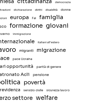
hiesa
cittadinanza
democrazia
donne
trazioni
diritti
disabilità
dichiarazione
famiglia
europa
Fai
ezioni
giovani
formazione
isco
overno
immigrazione
nternazionale
italiani all'estero
avoro
migrazione
migranti
ace
pace Ucraina
ari opportunità
parità di genere
atronato Acli
pensione
olitica
povertà
revidenza
servizio civile
sicurezza lavoro
welfare
erzo settore