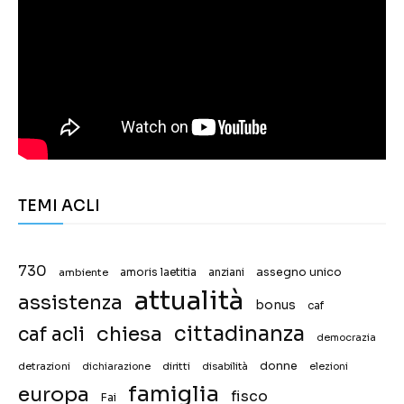
TEMI ACLI
730
assegno unico
ambiente
amoris laetitia
anziani
attualità
assistenza
bonus
caf
chiesa
cittadinanza
caf acli
democrazia
donne
detrazioni
diritti
disabilità
dichiarazione
elezioni
famiglia
europa
fisco
Fai