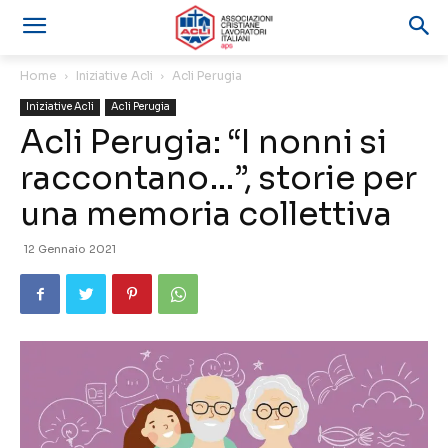
Home
Iniziative Acli
Acli Perugia
Iniziative Acli
Acli Perugia
Acli Perugia: “I nonni si
raccontano…”, storie per
una memoria collettiva
12 Gennaio 2021