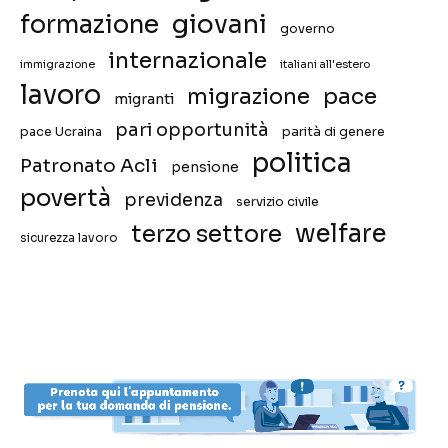
giovani
formazione
governo
internazionale
immigrazione
italiani all'estero
lavoro
migrazione
pace
migranti
pari opportunità
pace Ucraina
parità di genere
politica
Patronato Acli
pensione
povertà
previdenza
servizio civile
welfare
terzo settore
sicurezza lavoro