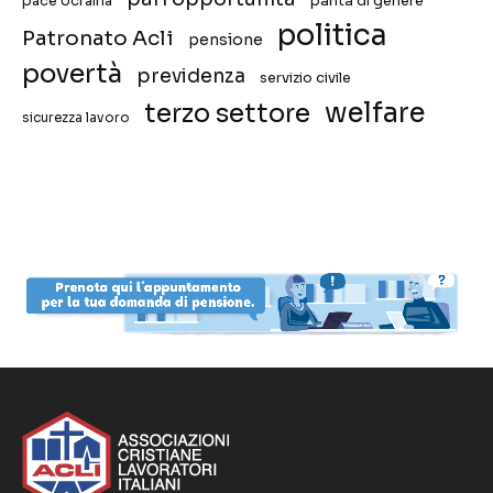
pace Ucraina
parità di genere
politica
Patronato Acli
pensione
povertà
previdenza
servizio civile
welfare
terzo settore
sicurezza lavoro