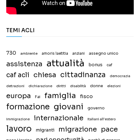
TEMI ACLI
730
assegno unico
ambiente
amoris laetitia
anziani
attualità
assistenza
bonus
caf
chiesa
cittadinanza
caf acli
democrazia
donne
detrazioni
diritti
disabilità
dichiarazione
elezioni
famiglia
europa
fisco
Fai
giovani
formazione
governo
internazionale
immigrazione
italiani all'estero
lavoro
migrazione
pace
migranti
pari opportunità