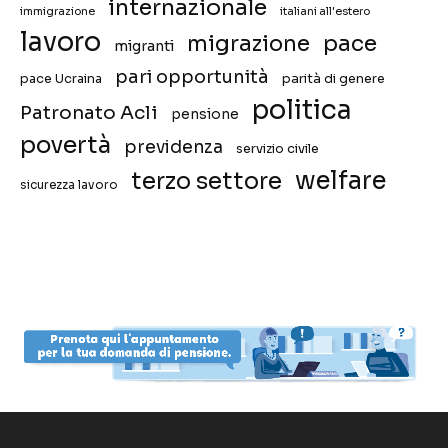
internazionale
immigrazione
italiani all'estero
lavoro
migrazione
pace
migranti
pari opportunità
pace Ucraina
parità di genere
politica
Patronato Acli
pensione
povertà
previdenza
servizio civile
welfare
terzo settore
sicurezza lavoro