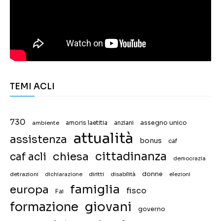
TEMI ACLI
730
assegno unico
ambiente
amoris laetitia
anziani
attualità
assistenza
bonus
caf
chiesa
cittadinanza
caf acli
democrazia
donne
detrazioni
diritti
disabilità
dichiarazione
elezioni
famiglia
europa
fisco
Fai
giovani
formazione
governo