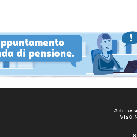
Acli - Ass
Via G. 
S