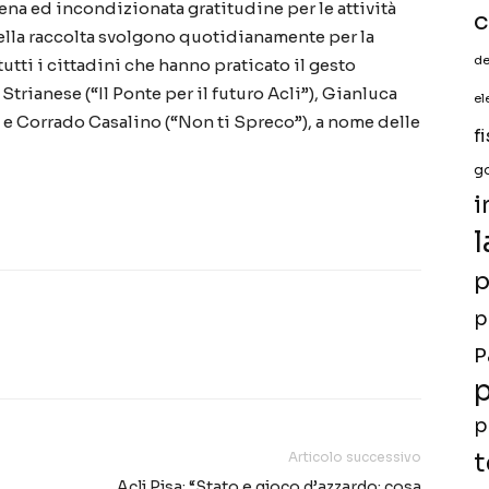
na ed incondizionata gratitudine per le attività
c
della raccolta svolgono quotidianamente per la
de
tti i cittadini che hanno praticato il gesto
trianese (“Il Ponte per il futuro Acli”), Gianluca
el
) e Corrado Casalino (“Non ti Spreco”), a nome delle
f
g
i
l
p
p
P
p
p
t
Articolo successivo
Acli Pisa: “Stato e gioco d’azzardo: cosa