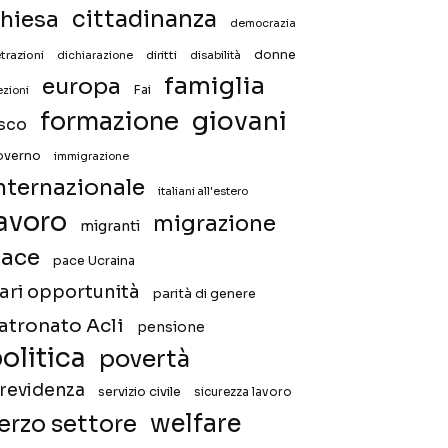
hiesa
cittadinanza
democrazia
donne
trazioni
diritti
disabilità
dichiarazione
famiglia
europa
Fai
ezioni
giovani
formazione
isco
overno
immigrazione
nternazionale
italiani all'estero
avoro
migrazione
migranti
ace
pace Ucraina
ari opportunità
parità di genere
atronato Acli
pensione
olitica
povertà
revidenza
servizio civile
sicurezza lavoro
welfare
erzo settore