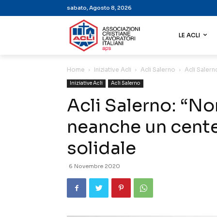
sabato, Agosto 8, 2026
LE ACLI
Home
Iniziative Acli
Acli Salerno
Acli Saler
Iniziative Acli
Acli Salerno
Acli Salerno: “N
neanche un cente
solidale
6 Novembre 2020