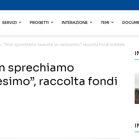
SERVIZI
PROGETTI
INTERAZIONE
TEMI
DOCUME
no: “Non sprechiamo neanche un centesimo”, raccolta fondi solidale
I
on sprechiamo
simo”, raccolta fondi
I