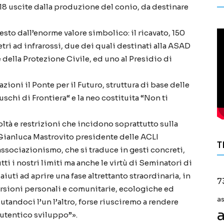
18 uscite dalla produzione del conio, da destinare
gesto dall’enorme valore simbolico: il ricavato, 150
tri ad infrarossi, due dei quali destinati alla ASAD
 della Protezione Civile, ed uno al Presidio di
azioni il Ponte per il Futuro, struttura di base delle
uschi di Frontiera“ e la neo costituita “Non ti
ltà e restrizioni che incidono soprattutto sulla
a Gianluca Mastrovito presidente delle ACLI
T
associazionismo, che si traduce in gesti concreti,
utti i nostri limiti ma anche le virtù di Seminatori di
uti ad aprire una fase altrettanto straordinaria, in
7
rsioni personali e comunitarie, ecologiche ed
a
andoci l’un l’altro, forse riusciremo a rendere
a
autentico sviluppo”».