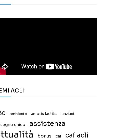
EMI ACLI
30
ambiente
amoris laetitia
anziani
assistenza
ssegno unico
ttualità
caf acli
bonus
caf