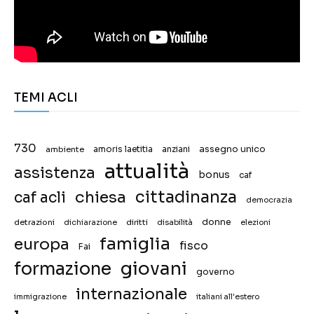
TEMI ACLI
730
assegno unico
ambiente
amoris laetitia
anziani
attualità
assistenza
bonus
caf
chiesa
cittadinanza
caf acli
democrazia
donne
detrazioni
diritti
disabilità
dichiarazione
elezioni
famiglia
europa
fisco
Fai
giovani
formazione
governo
internazionale
immigrazione
italiani all'estero