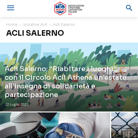
Home
Iniziative Acli
Acli Salerno
ACLI SALERNO
Acli Salerno: “Riabitare i luoghi”,
con il Circolo Acli Athena un’estate
all’insegna di solidarietà e
partecipazione
22 Luglio 2021