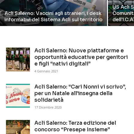
US Acli 
Acli Salerno: Vaccini agli stranieri, i desk
Comunità
informativi del Sistema Acli sul territorio
dell’I.C.
Acli Salerno: Nuove piattaforme e
opportunità educative per genitori
e figli “nativi digitali”
4 Gennaio 2021
Acli Salerno: “Cari Nonni vi scrivo”,
per un Natale all’insegna della
solidarietà
17 Dicembre 2020
Acli Salerno: Terza edizione del
concorso “Presepe Insieme”