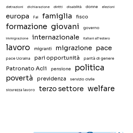
donne
detrazioni
diritti
disabilità
dichiarazione
elezioni
famiglia
europa
fisco
Fai
giovani
formazione
governo
internazionale
immigrazione
italiani all'estero
lavoro
migrazione
pace
migranti
pari opportunità
pace Ucraina
parità di genere
politica
Patronato Acli
pensione
povertà
previdenza
servizio civile
welfare
terzo settore
sicurezza lavoro