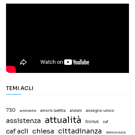
TEMI ACLI
730
assegno unico
ambiente
amoris laetitia
anziani
attualità
assistenza
bonus
caf
chiesa
cittadinanza
caf acli
democrazia