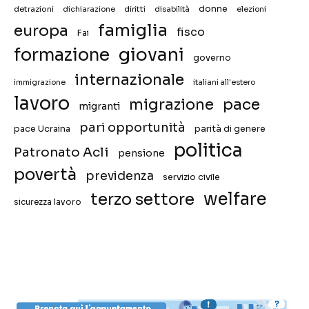
donne
detrazioni
diritti
disabilità
dichiarazione
elezioni
famiglia
europa
fisco
Fai
giovani
formazione
governo
internazionale
immigrazione
italiani all'estero
lavoro
migrazione
pace
migranti
pari opportunità
pace Ucraina
parità di genere
politica
Patronato Acli
pensione
povertà
previdenza
servizio civile
welfare
terzo settore
sicurezza lavoro