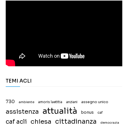
TEMI ACLI
730
assegno unico
ambiente
amoris laetitia
anziani
attualità
assistenza
bonus
caf
chiesa
cittadinanza
caf acli
democrazia