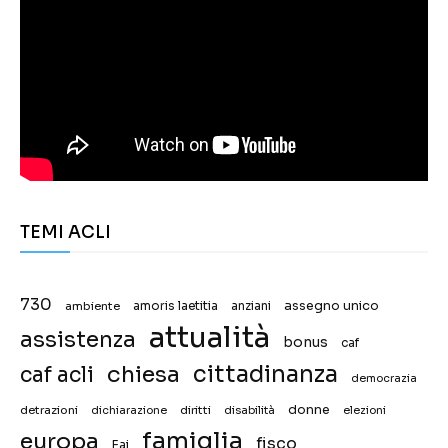
TEMI ACLI
730
assegno unico
ambiente
amoris laetitia
anziani
attualità
assistenza
bonus
caf
chiesa
cittadinanza
caf acli
democrazia
donne
detrazioni
diritti
disabilità
dichiarazione
elezioni
famiglia
europa
fisco
Fai