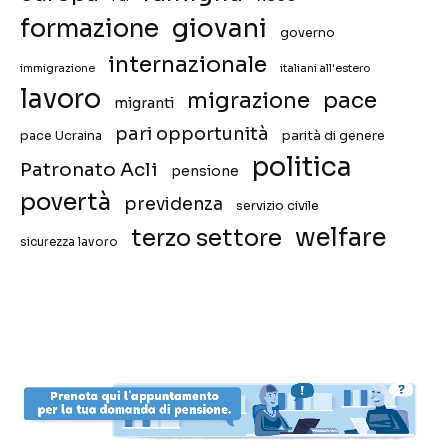
giovani
formazione
governo
internazionale
immigrazione
italiani all'estero
lavoro
migrazione
pace
migranti
pari opportunità
pace Ucraina
parità di genere
politica
Patronato Acli
pensione
povertà
previdenza
servizio civile
welfare
terzo settore
sicurezza lavoro