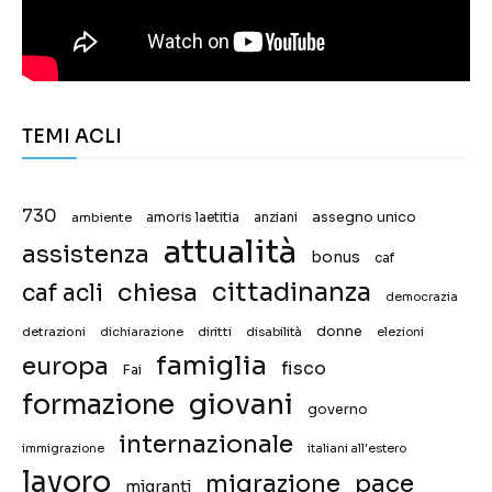
TEMI ACLI
730
assegno unico
ambiente
amoris laetitia
anziani
attualità
assistenza
bonus
caf
chiesa
cittadinanza
caf acli
democrazia
donne
detrazioni
diritti
disabilità
dichiarazione
elezioni
famiglia
europa
fisco
Fai
giovani
formazione
governo
internazionale
immigrazione
italiani all'estero
lavoro
migrazione
pace
migranti