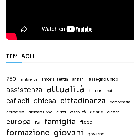
TEMI ACLI
730
assegno unico
ambiente
amoris laetitia
anziani
attualità
assistenza
bonus
caf
chiesa
cittadinanza
caf acli
democrazia
donne
detrazioni
diritti
disabilità
dichiarazione
elezioni
famiglia
europa
fisco
Fai
giovani
formazione
governo