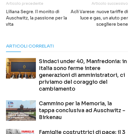
Articolo precedente
Articolo successivo
Liliana Segre. Il monito di
Acli Varese: nuove tariffe di
Auschwitz, la passione per la
luce e gas, un aiuto per
vita
scegliere bene
ARTICOLI CORRELATI
Sindaci under 40, Manfredonia: in
Italia sono ferme intere
generazioni di amministratori, ci
priviamo del coraggio del
cambiamento
Cammino per la Memoria, la
tappa conclusiva ad Auschwitz –
Birkenau
Famiglie costruttrici di pace: il 3