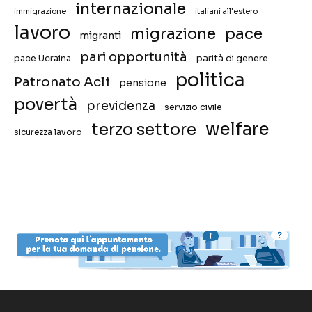
internazionale
immigrazione
italiani all'estero
lavoro
migrazione
pace
migranti
pari opportunità
pace Ucraina
parità di genere
politica
Patronato Acli
pensione
povertà
previdenza
servizio civile
welfare
terzo settore
sicurezza lavoro