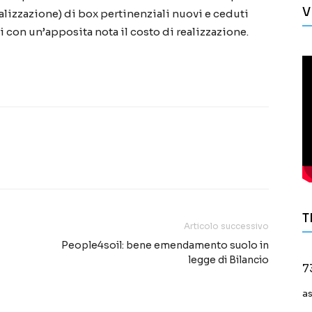
V
alizzazione) di box pertinenziali nuovi e ceduti
i con un’apposita nota il costo di realizzazione.
T
Articolo successivo
People4soil: bene emendamento suolo in
legge di Bilancio
7
a