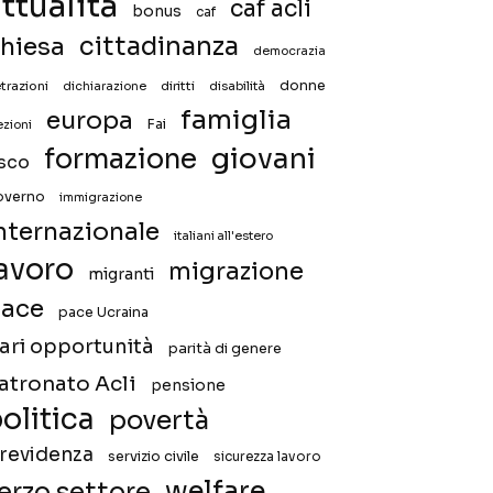
ttualità
caf acli
bonus
caf
hiesa
cittadinanza
democrazia
donne
trazioni
diritti
disabilità
dichiarazione
famiglia
europa
Fai
ezioni
giovani
formazione
isco
overno
immigrazione
nternazionale
italiani all'estero
avoro
migrazione
migranti
ace
pace Ucraina
ari opportunità
parità di genere
atronato Acli
pensione
olitica
povertà
revidenza
servizio civile
sicurezza lavoro
welfare
erzo settore