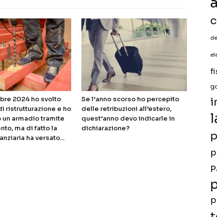
a
c
de
el
f
g
bre 2024 ho svolto
Se l’anno scorso ho percepito
i
di ristrutturazione e ho
delle retribuzioni all’estero,
l
 un armadio tramite
quest’anno devo indicarle in
nto, ma di fatto la
dichiarazione?
p
anziaria ha versato...
p
P
p
p
t