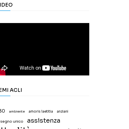
IDEO
EMI ACLI
30
ambiente
amoris laetitia
anziani
assistenza
ssegno unico