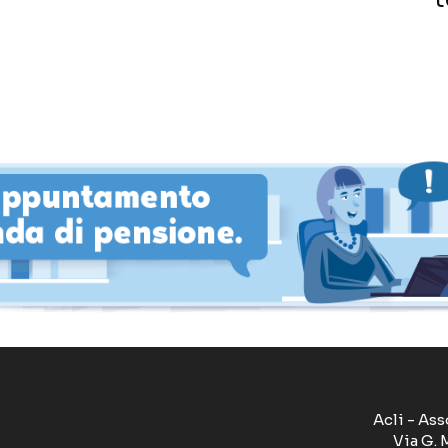
Acli - Ass
Via G. 