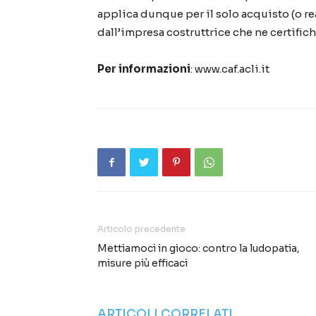
applica dunque per il solo acquisto (o re
dall’impresa costruttrice che ne certifich
Per informazioni
: www.caf.acli.it
Articolo precedente
Mettiamoci in gioco: contro la ludopatia,
misure più efficaci
ARTICOLI CORRELATI