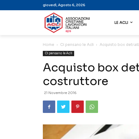
giovedì, Agosto 6, 2026
LE ACLI
Home
Ci pensano le Acli
Acquisto box detraib
Ci pensano le Acli
Acquisto box detr
costruttore
21 Novembre 2016