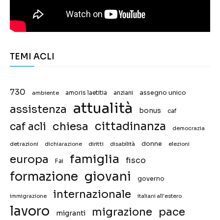
TEMI ACLI
730
assegno unico
ambiente
amoris laetitia
anziani
attualità
assistenza
bonus
caf
chiesa
cittadinanza
caf acli
democrazia
donne
detrazioni
diritti
disabilità
dichiarazione
elezioni
famiglia
europa
fisco
Fai
giovani
formazione
governo
internazionale
immigrazione
italiani all'estero
lavoro
migrazione
pace
migranti