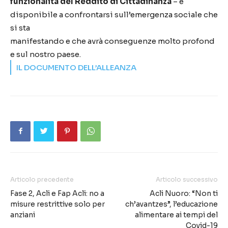
funzionalità del Reddito di Cittadinanza
– è
disponibile a confrontarsi sull’emergenza sociale che
si sta
manifestando e che avrà conseguenze molto profond
e sul nostro paese.
IL DOCUMENTO DELL’ALLEANZA
Articolo precedente
Articolo successivo
Fase 2, Acli e Fap Acli: no a
Acli Nuoro: “Non ti
misure restrittive solo per
ch’avantzes”, l’educazione
anziani
alimentare ai tempi del
Covid-19