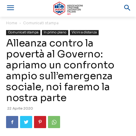
Home
Comunicati stampa
Comunicati stampa
In primo piano
Vicini a distanza
Alleanza contro la
povertà al Governo:
apriamo un confronto
ampio sull’emergenza
sociale, noi faremo la
nostra parte
22 Aprile 2020