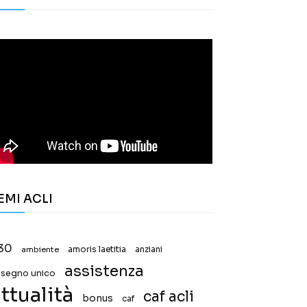
EMI ACLI
30
ambiente
amoris laetitia
anziani
assistenza
ssegno unico
ttualità
caf acli
bonus
caf