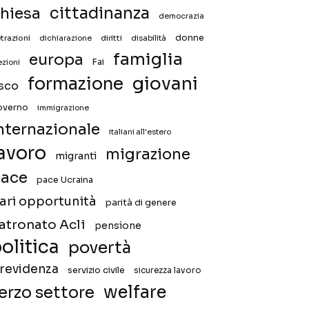
hiesa
cittadinanza
democrazia
donne
trazioni
diritti
disabilità
dichiarazione
famiglia
europa
Fai
ezioni
giovani
formazione
isco
overno
immigrazione
nternazionale
italiani all'estero
avoro
migrazione
migranti
ace
pace Ucraina
ari opportunità
parità di genere
atronato Acli
pensione
olitica
povertà
revidenza
servizio civile
sicurezza lavoro
welfare
erzo settore