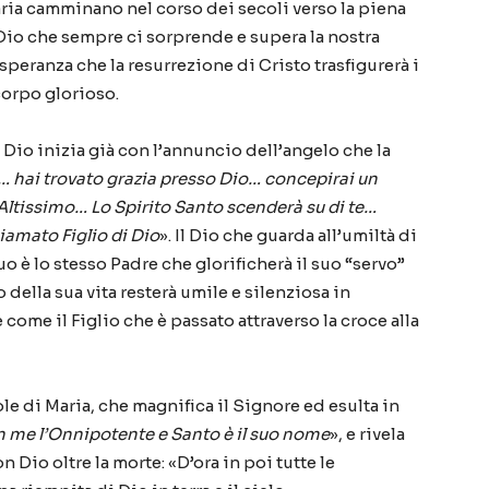
aria camminano nel corso dei secoli verso la piena
di Dio che sempre ci sorprende e supera la nostra
 speranza che la resurrezione di Cristo trasfigurerà i
corpo glorioso.
n Dio inizia già con l’annuncio dell’angelo che la
te… hai trovato grazia presso Dio… concepirai un
’Altissimo… Lo Spirito Santo scenderà su di te…
iamato Figlio di Dio
». Il Dio che guarda all’umiltà di
uo è lo stesso Padre che glorificherà il suo “servo”
 della sua vita resterà umile e silenziosa in
 come il Figlio che è passato attraverso la croce alla
ole di Maria, che magnifica il Signore ed esulta in
in me l’Onnipotente e Santo è il suo nome
», e rivela
Dio oltre la morte: «D’ora in poi tutte le