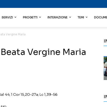
SERVIZI
PROGETTI
INTERAZIONE
TEMI
DOCUME
eata Vergine Maria
I
 Beata Vergine Maria
Sal 44; 1 Cor 15,20-27a; Lc 1,39-56
I
-56)