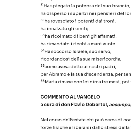
51
Ha spiegato la potenza del suo braccio,
ha disperso i superbi nei pensieri del lo
52
ha rovesciato i potenti dai troni,
ha innalzato gli umili;
53
ha ricolmato di beni gli affamati,
ha rimandato i ricchi a mani vuote.
54
Ha soccorso Israele, suo servo,
ricordandosi della sua misericordia,
55
come aveva detto ai nostri padri,
per Abramo e la sua discendenza, per se
56
Maria rimase con lei circa tre mesi, poi 
COMMENTO AL VANGELO
a cura di don Flavio Debertol,
accompagn
Nel corso dell’estate chi può cerca di c
forze fisiche e liberarsi dallo stress dell