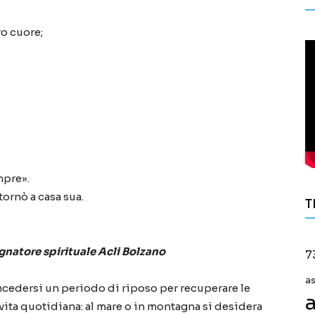
ro cuore;
mpre».
tornò a casa sua.
T
atore spirituale Acli Bolzano
7
a
oncedersi un periodo di riposo per recuperare le
a
a vita quotidiana: al mare o in montagna si desidera