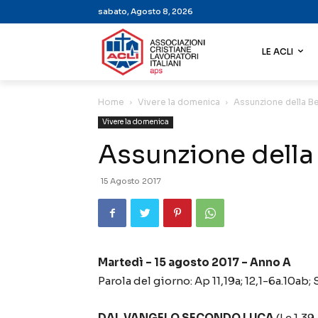
sabato, Agosto 8, 2026
LE ACLI
Home
Vivere la domenica
Assunzione della B
Vivere la domenica
Assunzione della
15 Agosto 2017
Martedì – 15 agosto 2017 – Anno A
Parola del giorno: Ap 11,19a; 12,1-6a.10ab; 
DAL VANGELO SECONDO LUCA
(Lc 1,39