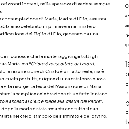
gli orizzonti lontani, nella speranza di vedere sempre
c
e.
de
a contemplazione di Maria, Madre di Dio, assunta
he abbiamo celebrato in primavera nel mistero
el
lorificazione del Figlio di Dio, generato da una
f
g
i
de riconosce che la morte raggiunge tutti gli
l
sua Maria, ma “
Cristo è resuscitato dai morti,
olo la resurrezione di Cristo è un fatto reale, ma è
p
ova vita per tutti, origine di una esistenza nuova
p
la vita risorge. La festa dell’Assunzione di Maria
P
stare la semplice celebrazione di un fatto lontano
to è asceso al cielo e siede alla destra del Padre
”,
p
 dopo la morte è stata assunta con tutto il suo
p
rata nel cielo, simbolo dell’infinito e del divino.
t