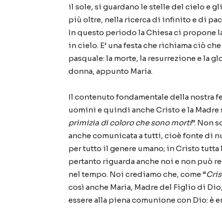
il sole, si guardano le stelle del cielo e 
più oltre, nella ricerca di infinito e di pac
In questo periodo la Chiesa ci propone l
in cielo. E’ una festa che richiama ciò c
pasquale: la morte, la resurrezione e la g
donna, appunto Maria.
Il contenuto fondamentale della nostra fe
uomini e quindi anche Cristo e la Madre 
primizia di coloro che sono morti
”. Non s
anche comunicata a tutti, cioè fonte di nu
per tutto il genere umano; in Cristo tutta 
pertanto riguarda anche noi e non può re
nel tempo. Noi crediamo che, come “
Cris
così anche Maria, Madre del Figlio di Dio,
essere alla piena comunione con Dio: è ent