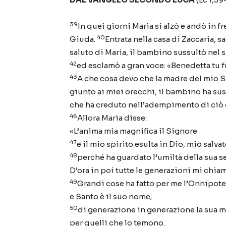
39
In quei giorni Maria si alzò e andò in f
40
Giuda.
Entrata nella casa di Zaccaria, s
saluto di Maria, il bambino sussultò nel
42
ed esclamò a gran voce: «Benedetta tu f
43
A che cosa devo che la madre del mio 
giunto ai miei orecchi, il bambino ha su
che ha creduto nell’adempimento di ciò c
46
Allora Maria disse:
«L’anima mia magnifica il Signore
47
e il mio spirito esulta in Dio, mio salvat
48
perché ha guardato l’umiltà della sua se
D’ora in poi tutte le generazioni mi chia
49
Grandi cose ha fatto per me l’Onnipot
e Santo è il suo nome;
50
di generazione in generazione la sua m
per quelli che lo temono.