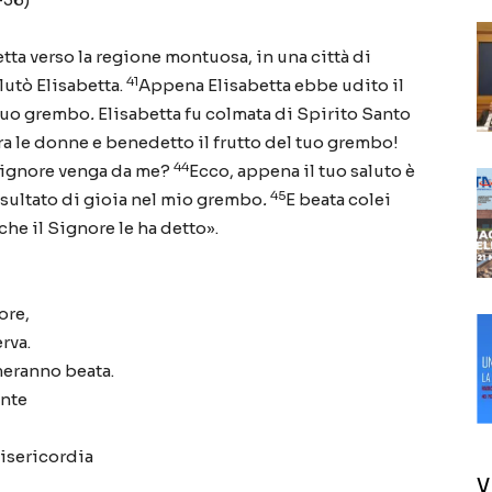
retta verso la regione montuosa, in una città di
41
alutò Elisabetta.
Appena Elisabetta ebbe udito il
 suo grembo
.
Elisabetta fu colmata di Spirito Santo
ra le donne e benedetto il frutto del tuo grembo!
44
Signore venga da me?
Ecco, appena il tuo saluto è
45
ssultato di gioia nel mio grembo
.
E beata colei
he il Signore le ha detto».
ore,
rva.
meranno beata.
ente
isericordia
V