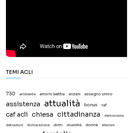
TEMI ACLI
730
assegno unico
ambiente
amoris laetitia
anziani
attualità
assistenza
bonus
caf
chiesa
cittadinanza
caf acli
democrazia
donne
detrazioni
diritti
disabilità
dichiarazione
elezioni