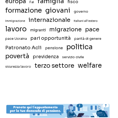
famiglia
europa
fisco
Fai
giovani
formazione
governo
internazionale
immigrazione
italiani all'estero
lavoro
migrazione
pace
migranti
pari opportunità
pace Ucraina
parità di genere
politica
Patronato Acli
pensione
povertà
previdenza
servizio civile
welfare
terzo settore
sicurezza lavoro