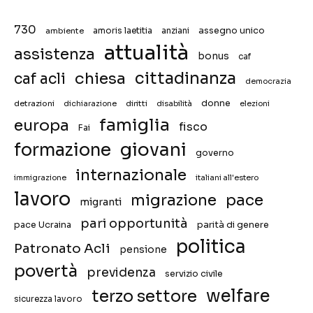
730
assegno unico
ambiente
amoris laetitia
anziani
attualità
assistenza
bonus
caf
chiesa
cittadinanza
caf acli
democrazia
donne
detrazioni
diritti
disabilità
dichiarazione
elezioni
famiglia
europa
fisco
Fai
giovani
formazione
governo
internazionale
immigrazione
italiani all'estero
lavoro
migrazione
pace
migranti
pari opportunità
pace Ucraina
parità di genere
politica
Patronato Acli
pensione
povertà
previdenza
servizio civile
welfare
terzo settore
sicurezza lavoro