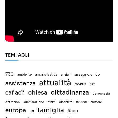
TEMI ACLI
730
assegno unico
ambiente
amoris laetitia
anziani
attualità
assistenza
bonus
caf
chiesa
cittadinanza
caf acli
democrazia
donne
detrazioni
diritti
disabilità
dichiarazione
elezioni
famiglia
europa
fisco
Fai