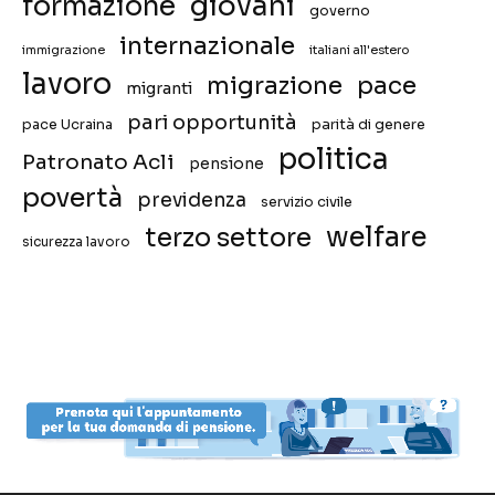
giovani
formazione
governo
internazionale
immigrazione
italiani all'estero
lavoro
migrazione
pace
migranti
pari opportunità
pace Ucraina
parità di genere
politica
Patronato Acli
pensione
povertà
previdenza
servizio civile
welfare
terzo settore
sicurezza lavoro