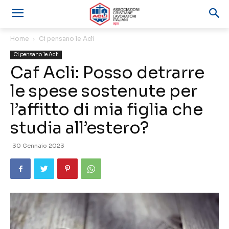
Home
Ci pensano le Acli
Ci pensano le Acli
Caf Acli: Posso detrarre
le spese sostenute per
l’affitto di mia figlia che
studia all’estero?
30 Gennaio 2023