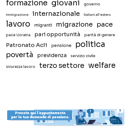
giovani
formazione
governo
internazionale
immigrazione
italiani all'estero
lavoro
migrazione
pace
migranti
pari opportunità
pace Ucraina
parità di genere
politica
Patronato Acli
pensione
povertà
previdenza
servizio civile
welfare
terzo settore
sicurezza lavoro