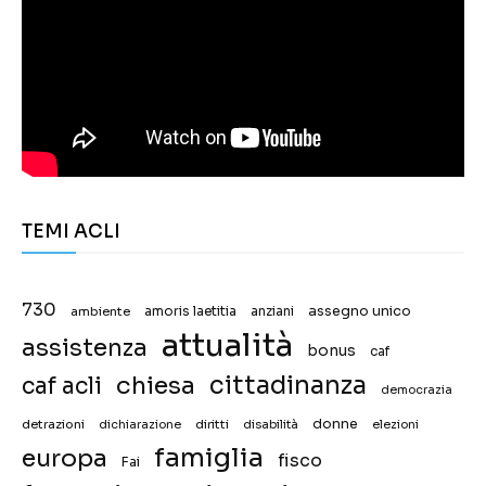
TEMI ACLI
730
assegno unico
ambiente
amoris laetitia
anziani
attualità
assistenza
bonus
caf
chiesa
cittadinanza
caf acli
democrazia
donne
detrazioni
diritti
disabilità
dichiarazione
elezioni
famiglia
europa
fisco
Fai