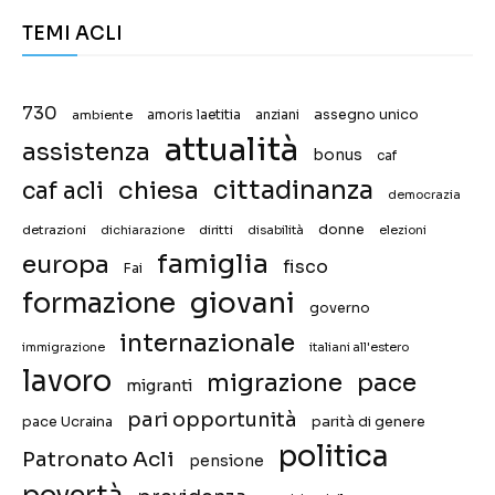
TEMI ACLI
730
assegno unico
ambiente
amoris laetitia
anziani
attualità
assistenza
bonus
caf
chiesa
cittadinanza
caf acli
democrazia
donne
detrazioni
diritti
disabilità
dichiarazione
elezioni
famiglia
europa
fisco
Fai
giovani
formazione
governo
internazionale
immigrazione
italiani all'estero
lavoro
migrazione
pace
migranti
pari opportunità
pace Ucraina
parità di genere
politica
Patronato Acli
pensione
povertà