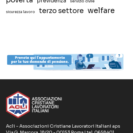
previdenza
servizio civile
welfare
terzo settore
sicurezza lavoro
Acli - Associazioni Cristiane Lavoratori Italiani aps
Via G. Marcora, 18/20 - 00153 Roma | tel. 0658401