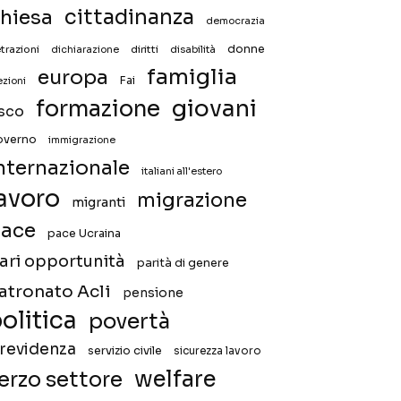
hiesa
cittadinanza
democrazia
donne
trazioni
diritti
disabilità
dichiarazione
famiglia
europa
Fai
ezioni
giovani
formazione
isco
overno
immigrazione
nternazionale
italiani all'estero
avoro
migrazione
migranti
ace
pace Ucraina
ari opportunità
parità di genere
atronato Acli
pensione
olitica
povertà
revidenza
servizio civile
sicurezza lavoro
welfare
erzo settore