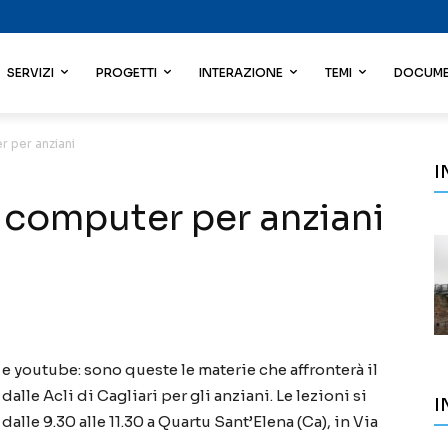
SERVIZI
PROGETTI
INTERAZIONE
TEMI
DOCUME
r per anziani
I
i computer per anziani
 e youtube: sono queste le materie che affronterà il
lle Acli di Cagliari per gli anziani. Le lezioni si
I
dalle 9.30 alle 11.30 a Quartu Sant’Elena (Ca), in Via