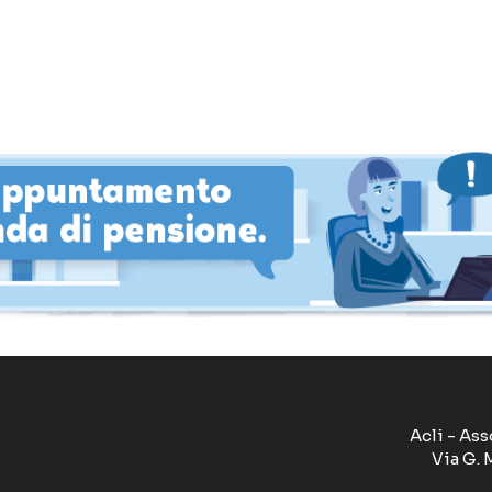
Acli - Ass
Via G. 