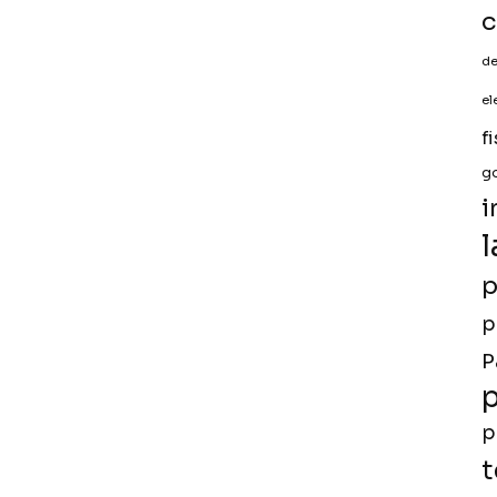
c
de
el
f
g
i
l
p
p
P
p
p
t