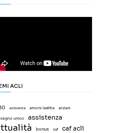
EMI ACLI
30
ambiente
amoris laetitia
anziani
assistenza
ssegno unico
ttualità
caf acli
bonus
caf