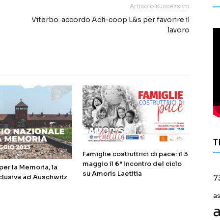
Articolo successivo
Viterbo: accordo Acli-coop L&s per favorire il
lavoro
T
Famiglie costruttrici di pace: il 3
maggio il 6° incontro del ciclo
er la Memoria, la
su Amoris Laetitia
clusiva ad Auschwitz
7
a
a