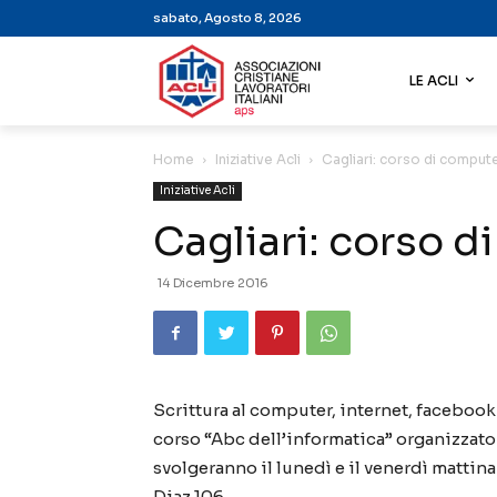
sabato, Agosto 8, 2026
LE ACLI
Home
Iniziative Acli
Cagliari: corso di compute
Iniziative Acli
Cagliari: corso d
14 Dicembre 2016
Scrittura al computer, internet, facebook
corso “Abc dell’informatica” organizzato da
svolgeranno il lunedì e il venerdì mattina 
Diaz 106.