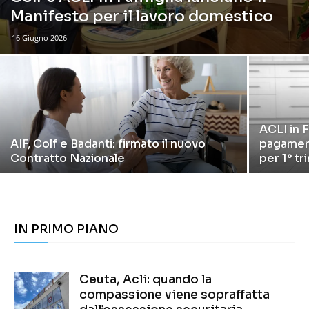
Manifesto per il lavoro domestico
16 Giugno 2026
ACLI in F
AIF, Colf e Badanti: firmato il nuovo
pagament
Contratto Nazionale
per 1° t
IN PRIMO PIANO
Ceuta, Acli: quando la
compassione viene sopraffatta