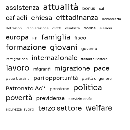
attualità
assistenza
bonus
caf
chiesa
cittadinanza
caf acli
democrazia
donne
detrazioni
diritti
disabilità
dichiarazione
elezioni
famiglia
europa
fisco
Fai
giovani
formazione
governo
internazionale
immigrazione
italiani all'estero
lavoro
migrazione
pace
migranti
pari opportunità
pace Ucraina
parità di genere
politica
Patronato Acli
pensione
povertà
previdenza
servizio civile
welfare
terzo settore
sicurezza lavoro