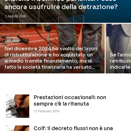
ancora usufruire della detrazione?
3 Agosto 2026
Nel dicembre 2024 ho svolto dei lavori
di ristrutturazione e ho acquistato un
Se l’ann
armadio tramite finanziamento, ma di
retribuzi
fatto la società finanziaria ha versato...
indicarle
Prestazioni occasionali: non
sempre c’è la ritenuta
15 Febbraio 2016
Colf: il decreto flussi non è una