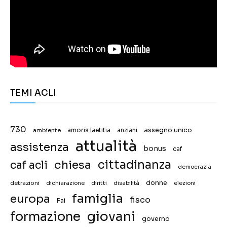
TEMI ACLI
730
assegno unico
ambiente
amoris laetitia
anziani
attualità
assistenza
bonus
caf
chiesa
cittadinanza
caf acli
democrazia
donne
detrazioni
diritti
disabilità
dichiarazione
elezioni
famiglia
europa
fisco
Fai
giovani
formazione
governo