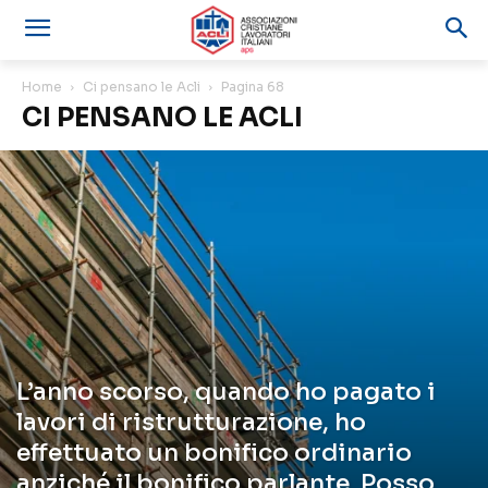
Home
Ci pensano le Acli
Pagina 68
CI PENSANO LE ACLI
L’anno scorso, quando ho pagato i
lavori di ristrutturazione, ho
effettuato un bonifico ordinario
anziché il bonifico parlante. Posso