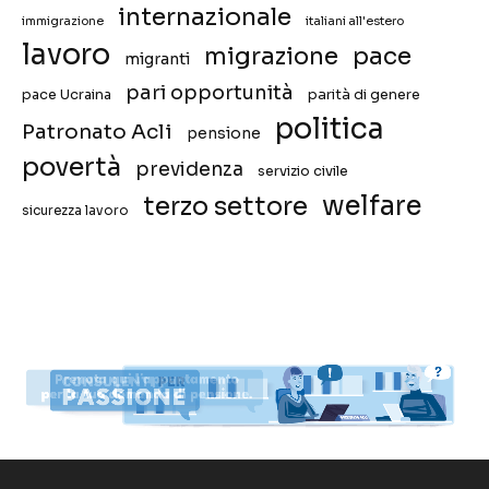
internazionale
immigrazione
italiani all'estero
lavoro
migrazione
pace
migranti
pari opportunità
pace Ucraina
parità di genere
politica
Patronato Acli
pensione
povertà
previdenza
servizio civile
welfare
terzo settore
sicurezza lavoro