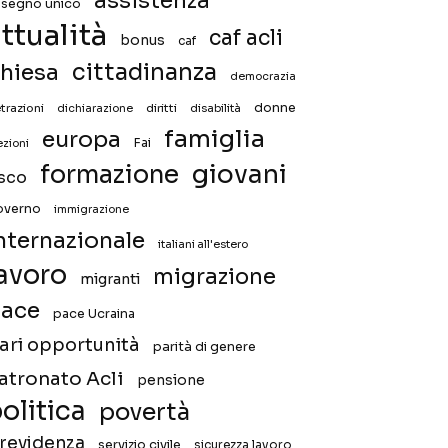
assistenza
ssegno unico
ttualità
caf acli
bonus
caf
hiesa
cittadinanza
democrazia
donne
trazioni
diritti
disabilità
dichiarazione
famiglia
europa
Fai
ezioni
giovani
formazione
isco
overno
immigrazione
nternazionale
italiani all'estero
avoro
migrazione
migranti
ace
pace Ucraina
ari opportunità
parità di genere
atronato Acli
pensione
olitica
povertà
revidenza
servizio civile
sicurezza lavoro