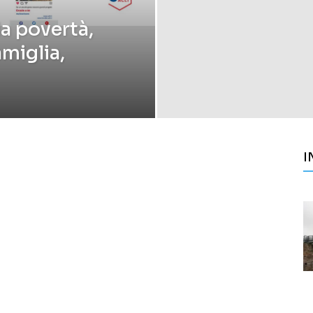
la povertà,
amiglia,
I