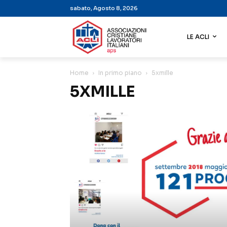
sabato, Agosto 8, 2026
LE ACLI
Home
In primo piano
5xmille
5XMILLE