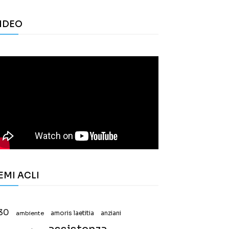
IDEO
EMI ACLI
30
ambiente
amoris laetitia
anziani