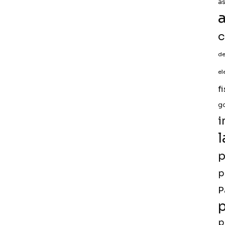
a
a
c
de
el
f
g
i
l
p
p
P
p
p