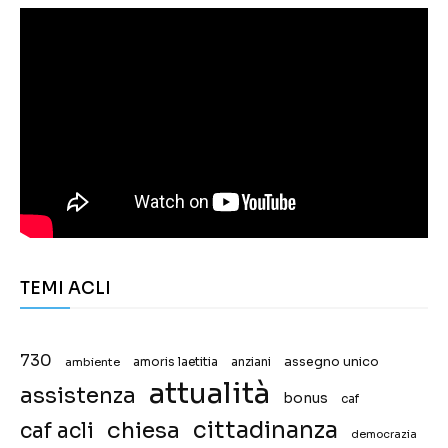
TEMI ACLI
730
assegno unico
ambiente
amoris laetitia
anziani
attualità
assistenza
bonus
caf
chiesa
cittadinanza
caf acli
democrazia