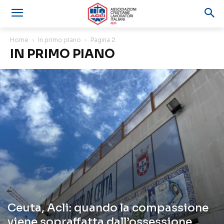
Home
In primo piano
Pagina 2
IN PRIMO PIANO
Ceuta, Acli: quando la compassione
viene sopraffatta dall’ossessione