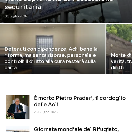
securitaria
31 Luglio 2026
Detenuti con dipendenze, Acli: bene la
riforma, ma senza risorse, personale e
Morte di
controlli il diritto alla cura resterà sulla
verità, t
carta
diritti
È morto Pietro Praderi, il cordoglio
delle Acli
25 Giugno 2026
Giornata mondiale del Rifugiato,