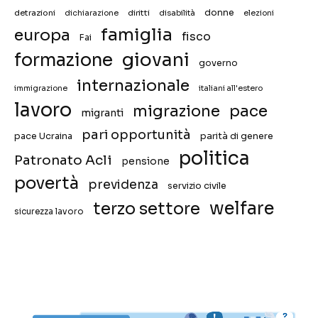
donne
detrazioni
diritti
disabilità
dichiarazione
elezioni
famiglia
europa
fisco
Fai
giovani
formazione
governo
internazionale
immigrazione
italiani all'estero
lavoro
migrazione
pace
migranti
pari opportunità
pace Ucraina
parità di genere
politica
Patronato Acli
pensione
povertà
previdenza
servizio civile
welfare
terzo settore
sicurezza lavoro