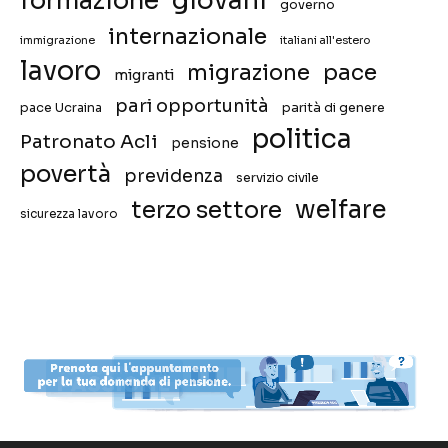
formazione
governo
internazionale
immigrazione
italiani all'estero
lavoro
migrazione
pace
migranti
pari opportunità
pace Ucraina
parità di genere
politica
Patronato Acli
pensione
povertà
previdenza
servizio civile
welfare
terzo settore
sicurezza lavoro