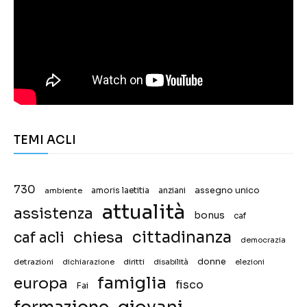
TEMI ACLI
730
assegno unico
ambiente
amoris laetitia
anziani
attualità
assistenza
bonus
caf
chiesa
cittadinanza
caf acli
democrazia
donne
detrazioni
diritti
disabilità
dichiarazione
elezioni
famiglia
europa
fisco
Fai
giovani