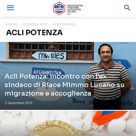
Home
Iniziative Acli
Acli Potenza
ACLI POTENZA
Acli Potenza: incontro con l’ex
sindaco di Riace Mimmo Lucano su
migrazione e accoglienza
5 Settembre 2019