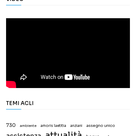
TEMI ACLI
730
assegno unico
ambiente
amoris laetitia
anziani
attualità
assistenza