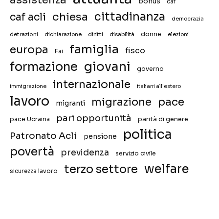
bonus
caf
chiesa
cittadinanza
caf acli
democrazia
donne
detrazioni
diritti
disabilità
dichiarazione
elezioni
famiglia
europa
fisco
Fai
giovani
formazione
governo
internazionale
immigrazione
italiani all'estero
lavoro
migrazione
pace
migranti
pari opportunità
pace Ucraina
parità di genere
politica
Patronato Acli
pensione
povertà
previdenza
servizio civile
welfare
terzo settore
sicurezza lavoro