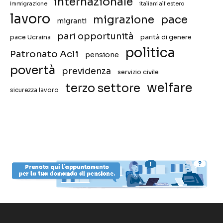
internazionale
immigrazione
italiani all'estero
lavoro
migrazione
pace
migranti
pari opportunità
pace Ucraina
parità di genere
politica
Patronato Acli
pensione
povertà
previdenza
servizio civile
welfare
terzo settore
sicurezza lavoro