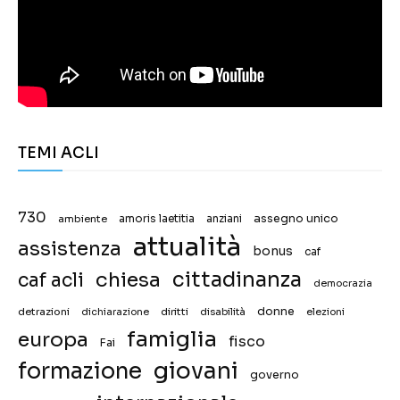
TEMI ACLI
730
assegno unico
ambiente
amoris laetitia
anziani
attualità
assistenza
bonus
caf
chiesa
cittadinanza
caf acli
democrazia
donne
detrazioni
diritti
disabilità
dichiarazione
elezioni
famiglia
europa
fisco
Fai
giovani
formazione
governo