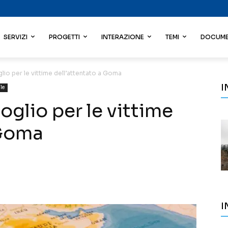
SERVIZI
PROGETTI
INTERAZIONE
TEMI
DOCUME
lio per le vittime dell’attentato a Goma
I
le
oglio per le vittime
 Goma
I