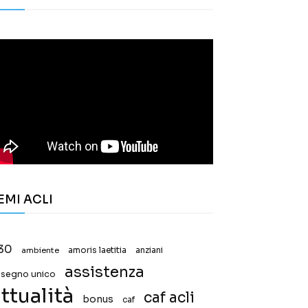
EMI ACLI
30
ambiente
amoris laetitia
anziani
assistenza
ssegno unico
ttualità
caf acli
bonus
caf