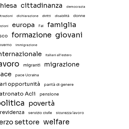
hiesa
cittadinanza
democrazia
donne
trazioni
diritti
disabilità
dichiarazione
famiglia
europa
Fai
ezioni
giovani
formazione
isco
overno
immigrazione
nternazionale
italiani all'estero
avoro
migrazione
migranti
ace
pace Ucraina
ari opportunità
parità di genere
atronato Acli
pensione
olitica
povertà
revidenza
servizio civile
sicurezza lavoro
welfare
erzo settore