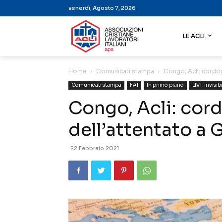
venerdì, Agosto 7, 2026
LE ACLI
Home
Comunicati stampa
Congo, Acli: cordog
Comunicati stampa
FAI
In primo piano
LIV1-invisibi
Congo, Acli: cord
dell’attentato a
22 Febbraio 2021