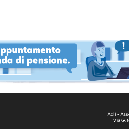
Acli - Ass
Via G. 