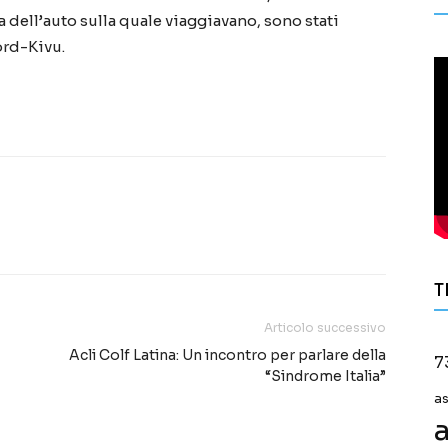
ta dell’auto sulla quale viaggiavano, sono stati
ord-Kivu.
T
Articolo successivo
Acli Colf Latina: Un incontro per parlare della
7
“Sindrome Italia”
a
a