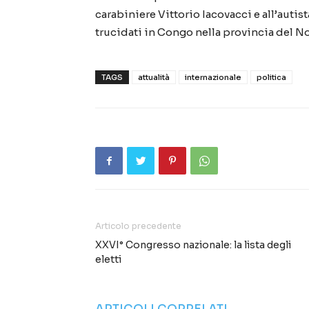
carabiniere Vittorio Iacovacci e all’autis
trucidati in Congo nella provincia del N
TAGS
attualità
internazionale
politica
Articolo precedente
XXVI° Congresso nazionale: la lista degli
eletti