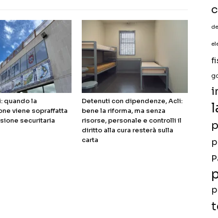
c
de
el
f
g
i
i: quando la
Detenuti con dipendenze, Acli:
l
ne viene sopraffatta
bene la riforma, ma senza
sione securitaria
risorse, personale e controlli il
p
diritto alla cura resterà sulla
carta
p
P
p
p
t