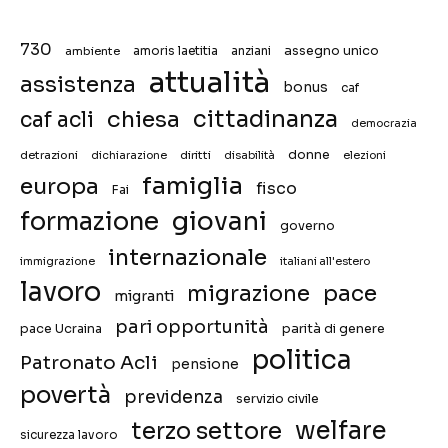
730
assegno unico
ambiente
amoris laetitia
anziani
attualità
assistenza
bonus
caf
chiesa
cittadinanza
caf acli
democrazia
donne
detrazioni
diritti
disabilità
dichiarazione
elezioni
famiglia
europa
fisco
Fai
giovani
formazione
governo
internazionale
immigrazione
italiani all'estero
lavoro
migrazione
pace
migranti
pari opportunità
pace Ucraina
parità di genere
politica
Patronato Acli
pensione
povertà
previdenza
servizio civile
welfare
terzo settore
sicurezza lavoro