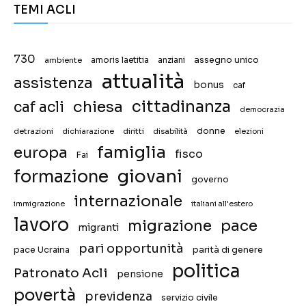
TEMI ACLI
730
assegno unico
ambiente
amoris laetitia
anziani
attualità
assistenza
bonus
caf
chiesa
cittadinanza
caf acli
democrazia
donne
detrazioni
diritti
disabilità
dichiarazione
elezioni
famiglia
europa
fisco
Fai
giovani
formazione
governo
internazionale
immigrazione
italiani all'estero
lavoro
migrazione
pace
migranti
pari opportunità
pace Ucraina
parità di genere
politica
Patronato Acli
pensione
povertà
previdenza
servizio civile