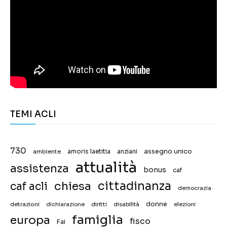
TEMI ACLI
730
assegno unico
ambiente
amoris laetitia
anziani
attualità
assistenza
bonus
caf
chiesa
cittadinanza
caf acli
democrazia
donne
detrazioni
diritti
disabilità
dichiarazione
elezioni
famiglia
europa
fisco
Fai