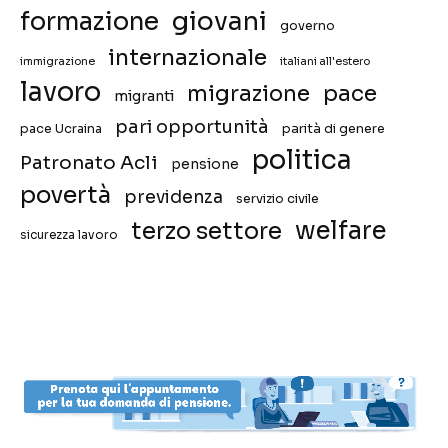
giovani
formazione
governo
internazionale
immigrazione
italiani all'estero
lavoro
migrazione
pace
migranti
pari opportunità
pace Ucraina
parità di genere
politica
Patronato Acli
pensione
povertà
previdenza
servizio civile
welfare
terzo settore
sicurezza lavoro