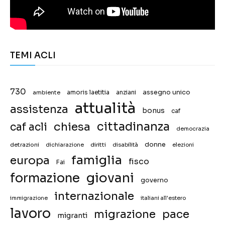
TEMI ACLI
730
assegno unico
ambiente
amoris laetitia
anziani
attualità
assistenza
bonus
caf
chiesa
cittadinanza
caf acli
democrazia
donne
detrazioni
diritti
disabilità
dichiarazione
elezioni
famiglia
europa
fisco
Fai
giovani
formazione
governo
internazionale
immigrazione
italiani all'estero
lavoro
migrazione
pace
migranti