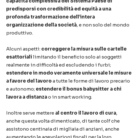
capacità complessiva del Sistema Paese di
predisporsi con credibilità ed equità a una
profonda trasformazione dell’intera
organizzazione della società
, e non solo del mondo
produttivo.
Alcuni aspetti:
correggere la misura sulle cartelle
esattoriali
limitando il beneficio solo ai soggetti
realmente in difficoltà ed escludendo i furbi;
estendere in modo veramente universale le misure
a favore del lavoro
a tutte le forme di lavoro precario
e autonomo;
estendere il bonus babysitter a chi
lavora a distanza
o in smart working.
Inoltre serve mettere
al centro il lavoro di cura
,
anche questa volta dimenticato, di tante colf che
assistono centinaia di migliaia di anziani, anche
aumentando le agevolazioni fiscali per la loro