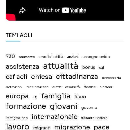
TEMI ACLI
730
assegno unico
ambiente
amoris laetitia
anziani
attualità
assistenza
bonus
caf
chiesa
cittadinanza
caf acli
democrazia
donne
detrazioni
diritti
disabilità
dichiarazione
elezioni
famiglia
europa
fisco
Fai
giovani
formazione
governo
internazionale
immigrazione
italiani all'estero
lavoro
migrazione
pace
migranti