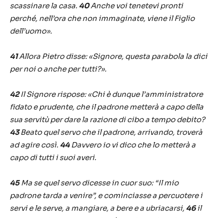
scassinare la casa.
40
Anche voi tenetevi pronti
perché, nell’ora che non immaginate, viene il Figlio
dell’uomo».
41
Allora Pietro disse: «Signore, questa parabola la dici
per noi o anche per tutti?».
42
Il Signore rispose: «Chi è dunque l’amministratore
fidato e prudente, che il padrone metterà a capo della
sua servitù per dare la razione di cibo a tempo debito?
43
Beato quel servo che il padrone, arrivando, troverà
ad agire così.
44
Davvero io vi dico che lo metterà a
capo di tutti i suoi averi.
45
Ma se quel servo dicesse in cuor suo: “Il mio
padrone tarda a venire”, e cominciasse a percuotere i
servi e le serve, a mangiare, a bere e a ubriacarsi,
46
il