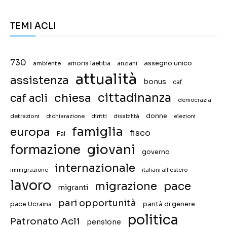
TEMI ACLI
730
assegno unico
ambiente
amoris laetitia
anziani
attualità
assistenza
bonus
caf
chiesa
cittadinanza
caf acli
democrazia
donne
detrazioni
diritti
disabilità
dichiarazione
elezioni
famiglia
europa
fisco
Fai
giovani
formazione
governo
internazionale
immigrazione
italiani all'estero
lavoro
migrazione
pace
migranti
pari opportunità
pace Ucraina
parità di genere
politica
Patronato Acli
pensione