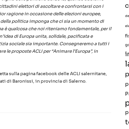
c
ittadini elettori di ascoltare e confrontarsi con i
or ragione in occasione delle elezioni europee,
de
 della politica imponga che ci sia un momento di
el
opa è qualcosa che noi riteniamo fondamentale, per il
f
idea di Europa unita, solidale, pacificata e
tizia sociale sia importante. Consegneremo a tutti i
g
e le proposte ACLI per “Animare l’Europa”, in
i
l
p
retta sulla pagina facebook delle ACLI salernitane,
ti di Baronissi, in provincia di Salerno.
p
P
p
p
t