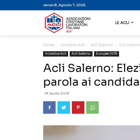
venerdì, Agosto 7, 2026
LE ACLI
Home
Iniziative Acli
Acli Salerno
Acli Salern
Iniziative Acli
Acli Salerno
Europee 2019
Acli Salerno: Ele
parola ai candida
19 Aprile 2019