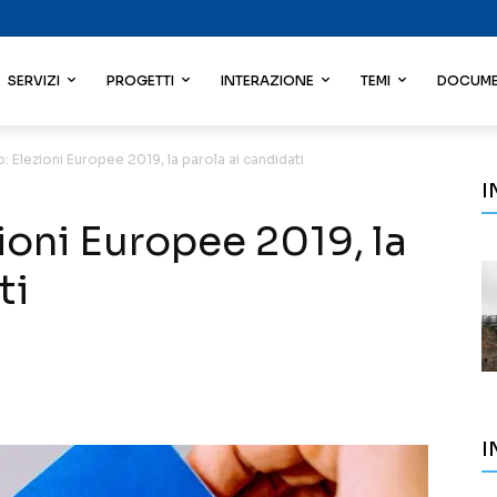
SERVIZI
PROGETTI
INTERAZIONE
TEMI
DOCUME
o: Elezioni Europee 2019, la parola ai candidati
I
zioni Europee 2019, la
ti
I