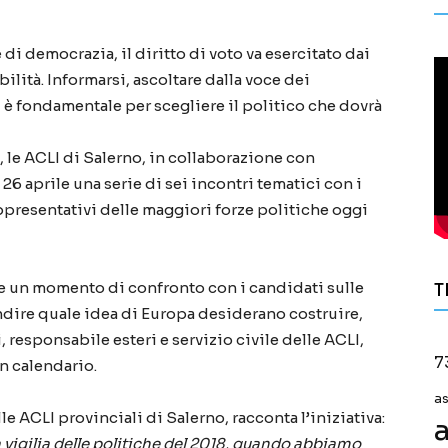
 democrazia, il diritto di voto va esercitato dai
lità. Informarsi, ascoltare dalla voce dei
e, è fondamentale per scegliere il politico che dovrà
, le ACLI di Salerno, in collaborazione con
26 aprile una serie di sei incontri tematici con i
ppresentativi delle maggiori forze politiche oggi
re un momento di confronto con i candidati sulle
T
dire quale idea di Europa desiderano costruire,
 responsabile esteri e servizio civile delle ACLI,
7
n calendario.
a
e ACLI provinciali di Salerno, racconta l’iniziativa:
a
igilia delle politiche del 2018, quando abbiamo