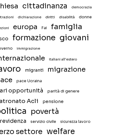
hiesa
cittadinanza
democrazia
donne
trazioni
diritti
disabilità
dichiarazione
famiglia
europa
Fai
ezioni
giovani
formazione
isco
overno
immigrazione
nternazionale
italiani all'estero
avoro
migrazione
migranti
ace
pace Ucraina
ari opportunità
parità di genere
atronato Acli
pensione
olitica
povertà
revidenza
servizio civile
sicurezza lavoro
welfare
erzo settore