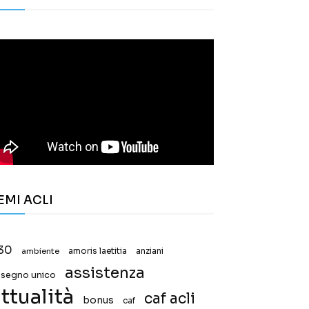
EMI ACLI
30
ambiente
amoris laetitia
anziani
assistenza
ssegno unico
ttualità
caf acli
bonus
caf