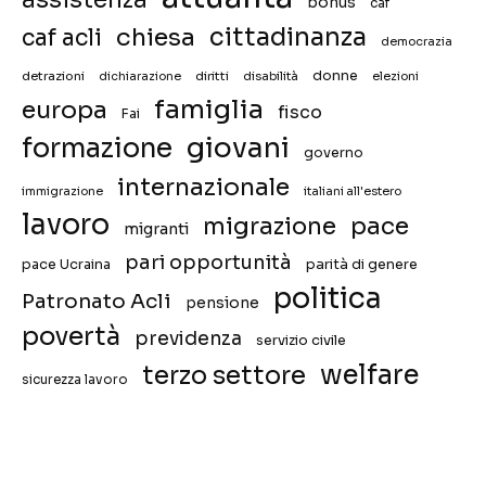
bonus
caf
chiesa
cittadinanza
caf acli
democrazia
donne
detrazioni
diritti
disabilità
dichiarazione
elezioni
famiglia
europa
fisco
Fai
giovani
formazione
governo
internazionale
immigrazione
italiani all'estero
lavoro
migrazione
pace
migranti
pari opportunità
pace Ucraina
parità di genere
politica
Patronato Acli
pensione
povertà
previdenza
servizio civile
welfare
terzo settore
sicurezza lavoro