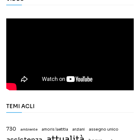
TEMI ACLI
730
assegno unico
ambiente
amoris laetitia
anziani
attualità
assistenza