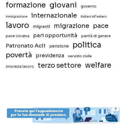
giovani
formazione
governo
internazionale
immigrazione
italiani all'estero
lavoro
migrazione
pace
migranti
pari opportunità
pace Ucraina
parità di genere
politica
Patronato Acli
pensione
povertà
previdenza
servizio civile
welfare
terzo settore
sicurezza lavoro