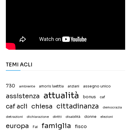
TEMI ACLI
730
assegno unico
ambiente
amoris laetitia
anziani
attualità
assistenza
bonus
caf
chiesa
cittadinanza
caf acli
democrazia
donne
detrazioni
diritti
disabilità
dichiarazione
elezioni
famiglia
europa
fisco
Fai