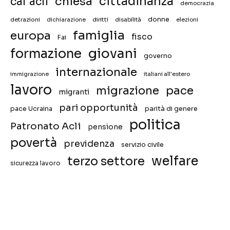
chiesa
cittadinanza
caf acli
democrazia
donne
detrazioni
diritti
disabilità
dichiarazione
elezioni
famiglia
europa
fisco
Fai
giovani
formazione
governo
internazionale
immigrazione
italiani all'estero
lavoro
migrazione
pace
migranti
pari opportunità
pace Ucraina
parità di genere
politica
Patronato Acli
pensione
povertà
previdenza
servizio civile
welfare
terzo settore
sicurezza lavoro