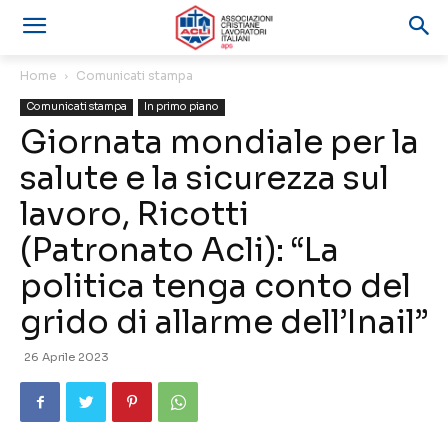
Home
Comunicati stampa
Comunicati stampa
In primo piano
Giornata mondiale per la
salute e la sicurezza sul
lavoro, Ricotti
(Patronato Acli): “La
politica tenga conto del
grido di allarme dell’Inail”
26 Aprile 2023