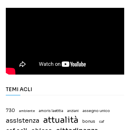
TEMI ACLI
730
assegno unico
ambiente
amoris laetitia
anziani
attualità
assistenza
bonus
caf