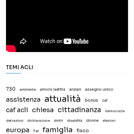
TEMI ACLI
730
assegno unico
ambiente
amoris laetitia
anziani
attualità
assistenza
bonus
caf
chiesa
cittadinanza
caf acli
democrazia
donne
detrazioni
diritti
disabilità
dichiarazione
elezioni
famiglia
europa
fisco
Fai