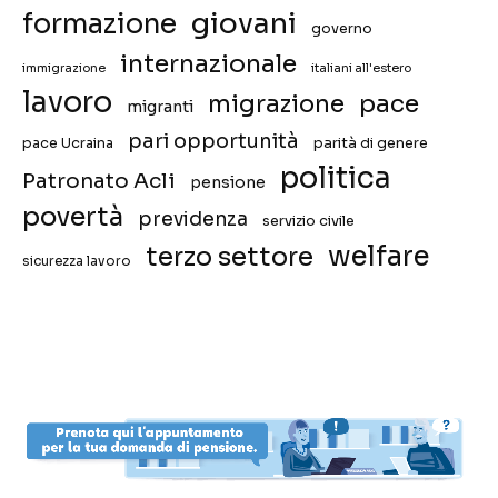
giovani
formazione
governo
internazionale
immigrazione
italiani all'estero
lavoro
migrazione
pace
migranti
pari opportunità
pace Ucraina
parità di genere
politica
Patronato Acli
pensione
povertà
previdenza
servizio civile
welfare
terzo settore
sicurezza lavoro