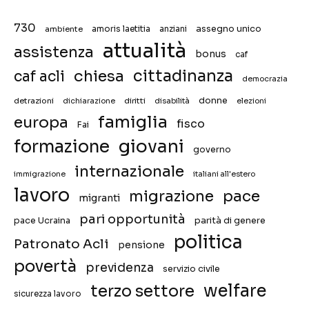
730
assegno unico
ambiente
amoris laetitia
anziani
attualità
assistenza
bonus
caf
chiesa
cittadinanza
caf acli
democrazia
donne
detrazioni
diritti
disabilità
dichiarazione
elezioni
famiglia
europa
fisco
Fai
giovani
formazione
governo
internazionale
immigrazione
italiani all'estero
lavoro
migrazione
pace
migranti
pari opportunità
pace Ucraina
parità di genere
politica
Patronato Acli
pensione
povertà
previdenza
servizio civile
welfare
terzo settore
sicurezza lavoro