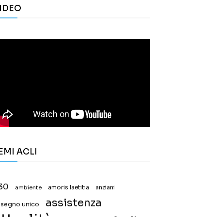
IDEO
EMI ACLI
30
ambiente
amoris laetitia
anziani
assistenza
ssegno unico