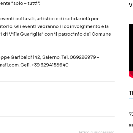
nte “solo – tutti”.
V
nti culturali, artistici e di solidarietà per
itorio. Gli eventi vedranno il coinvolgimento e la
i di Villa Guariglia” con il patrocinio del Comune
seppe Garibaldi142, Salerno. Tel. 089226979 –
mail.com. Cell. +39 3294158640
T
7
a
Articolo successivo