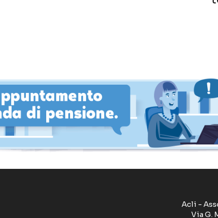
Acli - Ass
Via G. 