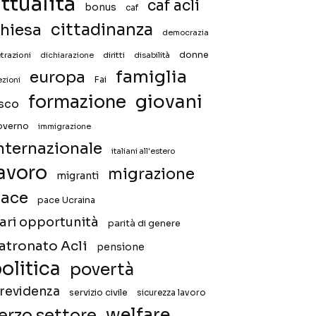
ttualità
caf acli
bonus
caf
hiesa
cittadinanza
democrazia
donne
trazioni
diritti
disabilità
dichiarazione
famiglia
europa
Fai
ezioni
giovani
formazione
isco
overno
immigrazione
nternazionale
italiani all'estero
avoro
migrazione
migranti
ace
pace Ucraina
ari opportunità
parità di genere
atronato Acli
pensione
olitica
povertà
revidenza
servizio civile
sicurezza lavoro
welfare
erzo settore