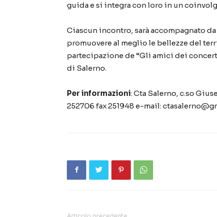
guida e si integra con loro in un coinvolge
Ciascun incontro, sarà accompagnato da eve
promuovere al meglio le bellezze del terr
partecipazione de “Gli amici dei concert
di Salerno.
Per informazioni
: Cta Salerno, c.so Giu
252706 fax 251948 e-mail: ctasalerno@g
Articolo precedente