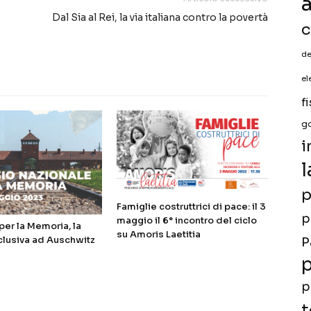
a
Dal Sia al Rei, la via italiana contro la povertà
c
de
el
f
g
i
l
p
Famiglie costruttrici di pace: il 3
p
maggio il 6° incontro del ciclo
er la Memoria, la
su Amoris Laetitia
clusiva ad Auschwitz
P
p
p
t