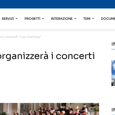
SERVIZI
PROGETTI
INTERAZIONE
TEMI
DOCUME
à i concerti “Luci d’artista”
I
organizzerà i concerti
I