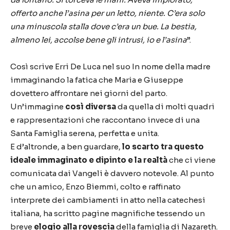
offerto anche l’asina per un letto, niente. C’era solo
una minuscola stalla dove c’era un bue. La bestia,
almeno lei, accolse bene gli intrusi, io e l’asina
”.
Così scrive Erri De Luca nel suo In nome della madre
immaginando la fatica che Maria e Giuseppe
dovettero affrontare nei giorni del parto.
Un’immagine
così diversa
da quella di molti quadri
e rappresentazioni che raccontano invece di una
Santa Famiglia serena, perfetta e unita.
E d’altronde, a ben guardare,
lo scarto tra questo
ideale immaginato e dipinto e la realtà
che ci viene
comunicata dai Vangeli è davvero notevole. Al punto
che un amico, Enzo Biemmi, colto e raffinato
interprete dei cambiamenti in atto nella catechesi
italiana, ha scritto pagine magnifiche tessendo un
breve
elogio alla rovescia
della famiglia di Nazareth.