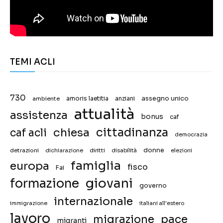
TEMI ACLI
730
assegno unico
ambiente
amoris laetitia
anziani
attualità
assistenza
bonus
caf
chiesa
cittadinanza
caf acli
democrazia
donne
detrazioni
diritti
disabilità
dichiarazione
elezioni
famiglia
europa
fisco
Fai
giovani
formazione
governo
internazionale
immigrazione
italiani all'estero
lavoro
migrazione
pace
migranti