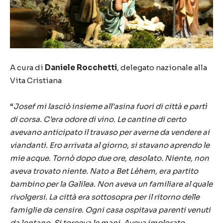
A cura di
Daniele Rocchetti
, delegato nazionale alla
Vita Cristiana
“
Josef mi lasciò insieme all’asina fuori di città e partì
di corsa. C’era odore di vino. Le cantine di certo
avevano anticipato il travaso per averne da vendere ai
viandanti. Ero arrivata al giorno, si stavano aprendo le
mie acque. Tornò dopo due ore, desolato. Niente, non
aveva trovato niente. Nato a Bet Lèhem, era partito
bambino per la Galilea. Non aveva un familiare al quale
rivolgersi. La città era sottosopra per il ritorno delle
famiglie da censire. Ogni casa ospitava parenti venuti
da lontano. Si torceva le mani. Aveva implorato,