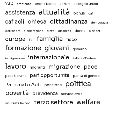
730
assegno unico
ambiente
amoris laetitia
anziani
attualità
assistenza
bonus
caf
chiesa
cittadinanza
caf acli
democrazia
donne
detrazioni
diritti
disabilità
dichiarazione
elezioni
famiglia
europa
fisco
Fai
giovani
formazione
governo
internazionale
immigrazione
italiani all'estero
lavoro
migrazione
pace
migranti
pari opportunità
pace Ucraina
parità di genere
politica
Patronato Acli
pensione
povertà
previdenza
servizio civile
welfare
terzo settore
sicurezza lavoro