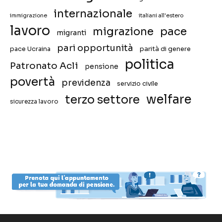
internazionale
immigrazione
italiani all'estero
lavoro
migrazione
pace
migranti
pari opportunità
pace Ucraina
parità di genere
politica
Patronato Acli
pensione
povertà
previdenza
servizio civile
welfare
terzo settore
sicurezza lavoro