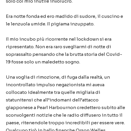
solo col mio inutile involucro.
Era notte fonda ed ero madido di sudore, il cuscino e
le lenzuola umide. Il pigiama inzuppato.
Il mio incubo più ricorrente nel lockdown si era
ripresentato. Non era raro svegliarmi di notte di
soprassalto pensando che la brutta storia del Covid-
19 fosse solo un maledetto sogno.
Una voglia di rimozione, di fuga dalla realtà, un
incontrollato impulso negazionista mi aveva
collocato idealmente tra quelle migliaia di
statunitensi che all’indomani dell’attacco
giapponese a Pearl Harbournon credettero subito alle
sconvolgenti notizie che le radio diffusero in tutto il
paese, ritenendole troppo incredibili per essere vere.
Qualcuno tirò in ballo finanche Orson Welles