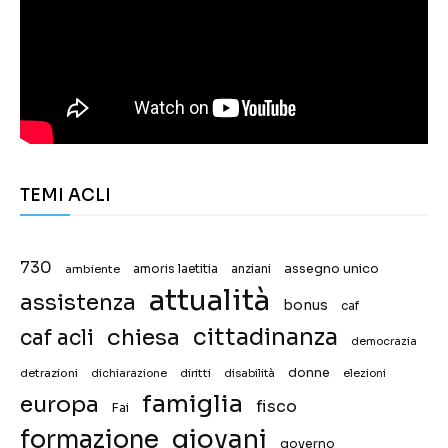
TEMI ACLI
730
assegno unico
ambiente
amoris laetitia
anziani
attualità
assistenza
bonus
caf
chiesa
cittadinanza
caf acli
democrazia
donne
detrazioni
diritti
disabilità
dichiarazione
elezioni
famiglia
europa
fisco
Fai
giovani
formazione
governo