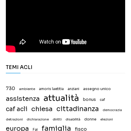
TEMI ACLI
730
assegno unico
ambiente
amoris laetitia
anziani
attualità
assistenza
bonus
caf
chiesa
cittadinanza
caf acli
democrazia
donne
detrazioni
diritti
disabilità
dichiarazione
elezioni
famiglia
europa
fisco
Fai