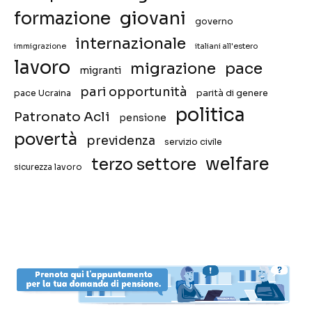
giovani
formazione
governo
internazionale
immigrazione
italiani all'estero
lavoro
migrazione
pace
migranti
pari opportunità
pace Ucraina
parità di genere
politica
Patronato Acli
pensione
povertà
previdenza
servizio civile
welfare
terzo settore
sicurezza lavoro