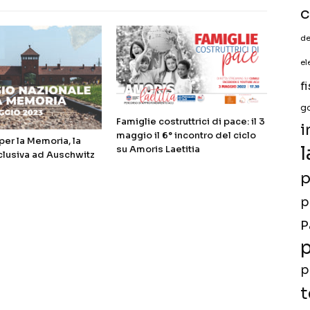
c
de
el
f
g
Famiglie costruttrici di pace: il 3
i
maggio il 6° incontro del ciclo
er la Memoria, la
l
su Amoris Laetitia
clusiva ad Auschwitz
p
p
P
p
p
t