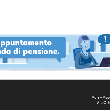
Acli - Ass
Via G. 