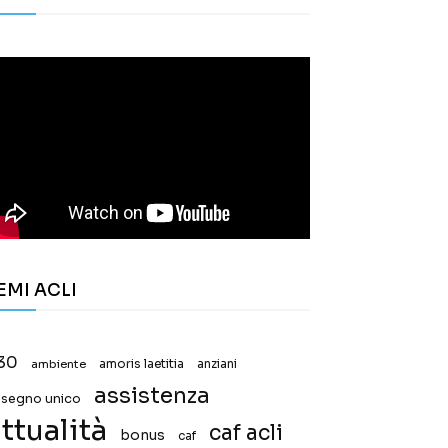
EMI ACLI
30
ambiente
amoris laetitia
anziani
assistenza
ssegno unico
ttualità
caf acli
bonus
caf