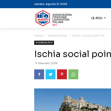
sabato, Agosto 8, 2026
LE ACLI
Home
Iniziative Acli
Ischia social point 4.0
Iniziative Acli
Ischia social poin
11 Gennaio 2018