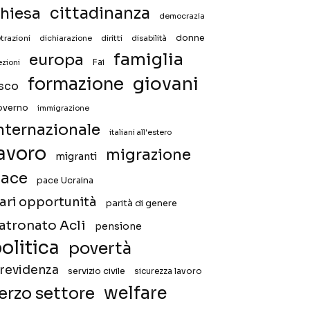
hiesa
cittadinanza
democrazia
donne
trazioni
diritti
disabilità
dichiarazione
famiglia
europa
Fai
ezioni
giovani
formazione
isco
overno
immigrazione
nternazionale
italiani all'estero
avoro
migrazione
migranti
ace
pace Ucraina
ari opportunità
parità di genere
atronato Acli
pensione
olitica
povertà
revidenza
servizio civile
sicurezza lavoro
welfare
erzo settore