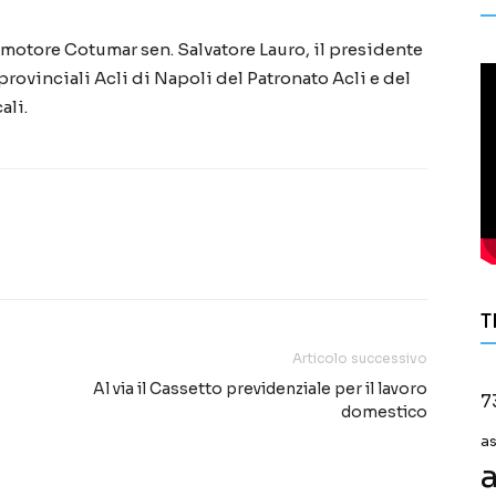
omotore Cotumar sen. Salvatore Lauro, il presidente
 provinciali Acli di Napoli del Patronato Acli e del
ali.
T
Articolo successivo
Al via il Cassetto previdenziale per il lavoro
7
domestico
a
a