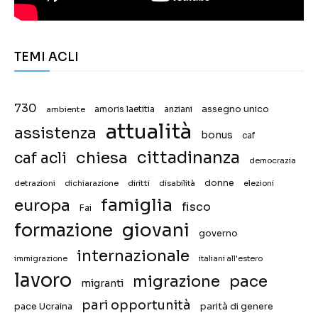
TEMI ACLI
730
assegno unico
ambiente
amoris laetitia
anziani
attualità
assistenza
bonus
caf
chiesa
cittadinanza
caf acli
democrazia
donne
detrazioni
diritti
disabilità
dichiarazione
elezioni
famiglia
europa
fisco
Fai
giovani
formazione
governo
internazionale
immigrazione
italiani all'estero
lavoro
migrazione
pace
migranti
pari opportunità
pace Ucraina
parità di genere