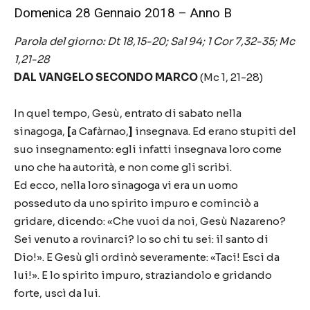
Domenica 28 Gennaio 2018 – Anno B
Parola del giorno:
Dt 18,15-20
;
Sal 94;
1 Cor 7,32-35
;
Mc
1,21-28
DAL VANGELO SECONDO MARCO
(Mc 1, 21-28)
In quel tempo, Gesù, entrato di sabato nella
sinagoga,
[
a Cafàrnao,
]
insegnava. Ed erano stupiti del
suo insegnamento: egli infatti insegnava loro come
uno che ha autorità, e non come gli scribi.
Ed ecco, nella loro sinagoga vi era un uomo
posseduto da uno spirito impuro e cominciò a
gridare, dicendo: «Che vuoi da noi, Gesù Nazareno?
Sei venuto a rovinarci? Io so chi tu sei: il santo di
Dio!». E Gesù gli ordinò severamente: «Taci! Esci da
lui!». E lo spirito impuro, straziandolo e gridando
forte, uscì da lui.